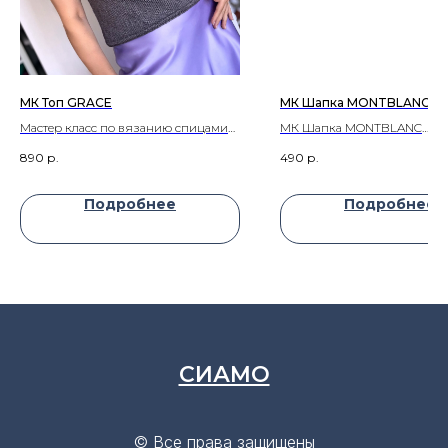
МК Топ GRACE
МК Шапка MONTBLANC
Мастер класс по вязанию спицами
МК Шапка MONTBLANC
топа/футболки GRACE
Два варианта ношения - с 
890
р.
490
р.
и без ⁠два варианта макушк
округлая и присборенная.
Подробнее
Подробнее
СИАМО
© Все права защищены