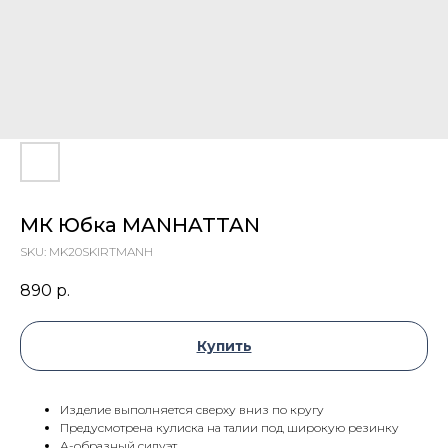
МК Юбка MANHATTAN
SKU:
MK20SKIRTMANH
890
р.
Купить
Изделие выполняется сверху вниз по кругу
Предусмотрена кулиска на талии под широкую резинку
А-образный силуэт