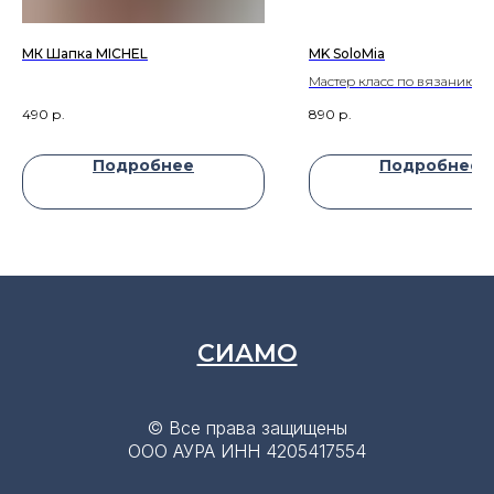
МК Шапка MICHEL
MK SoloMia
Мастер класс по вязанию то
джемпера SoloMia
490
р.
890
р.
Подробнее
Подробнее
СИАМО
© Все права защищены
OOO АУРА ИНН 4205417554