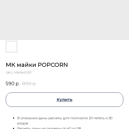
МК майки POPCORN
SKU:
MK94POP
590
р.
890
р.
Купить
В описании даны расчеты для плотности 20 петель и 30
рядов
Расчеты даны на размеры от 40 до 58