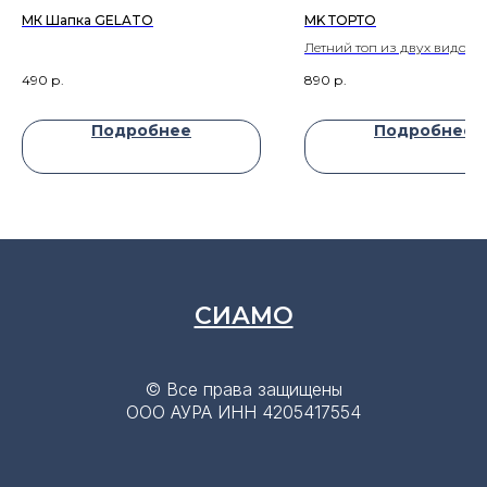
МК Шапка GELATO
MK ТОРТО
Летний топ из двух видов 
490
р.
890
р.
Подробнее
Подробнее
СИАМО
© Все права защищены
OOO АУРА ИНН 4205417554