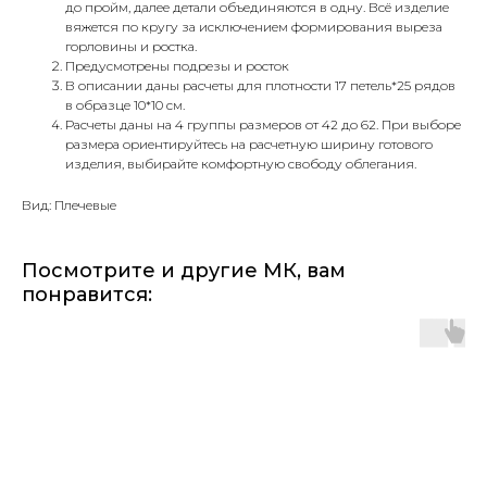
до пройм, далее детали объединяются в одну. Всё изделие
вяжется по кругу за исключением формирования выреза
горловины и ростка.
Предусмотрены подрезы и росток
В описании даны расчеты для плотности 17 петель*25 рядов
в образце 10*10 см.
Расчеты даны на 4 группы размеров от 42 до 62. При выборе
размера ориентируйтесь на расчетную ширину готового
изделия, выбирайте комфортную свободу облегания.
Вид: Плечевые
Посмотрите и другие МК, вам
понравится: