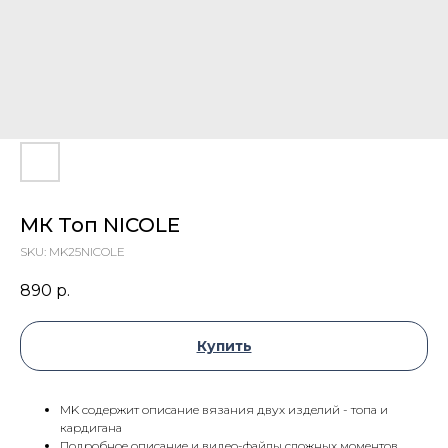
МК Топ NICOLE
SKU:
MK25NICOLE
890
р.
Купить
МK содержит описание вязания двух изделий - топа и
кардигана
Подробное описание и видео-файлы сложных моментов