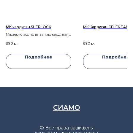
MK кардиган SHERLOCK
МК Кардиган СELENTANO
Мастер класс по вязанию кардигана
SHERLOCK
890
р.
890
р.
Подробнее
Подробнее
СИАМО
© Все права защищены