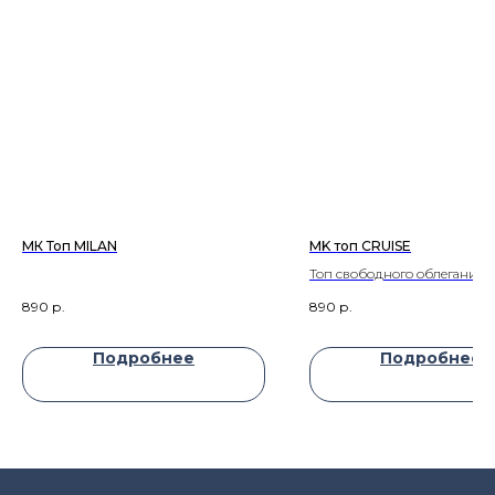
МК Топ MILAN
MK топ CRUISE
Топ свободного облегания, 
горловниы
890
р.
890
р.
,
Подробнее
Подробнее