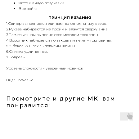
Фото и видео подсказки
Выкройка
ПРИНЦИП ВЯЗАНИЯ
1.Свитер выполняется единым полотном, снизу вверх.
2.Рукава набираются из пройм и вяжутся сверху вниз.
3.Плечевые швы выполняются методом трех спиц.
4.Воротник набирается по закрытым петлям горловины.
5.В боковых швах выполнены шлицы.
6.Спинка удлиненная.
7.Подрезы.
Уровень сложности - уверенный новичок
Вид: Плечевые
Посмотрите и другие МК, вам
понравится: